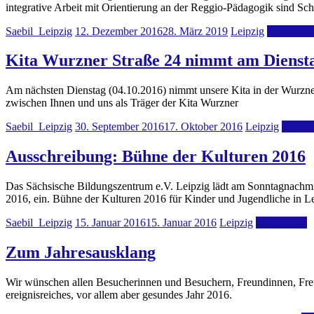
integrative Arbeit mit Orientierung an der Reggio-Pädagogik sind S
Saebil_Leipzig
12. Dezember 2016
28. März 2019
Leipzig
Weiterlese
Kita Wurzner Straße 24 nimmt am Diensta
Am nächsten Dienstag (04.10.2016) nimmt unsere Kita in der Wurzner S
zwischen Ihnen und uns als Träger der Kita Wurzner
Saebil_Leipzig
30. September 2016
17. Oktober 2016
Leipzig
Weiter
Ausschreibung: Bühne der Kulturen 2016
Das Sächsische Bildungszentrum e.V. Leipzig lädt am Sonntagnachmitt
2016, ein. Bühne der Kulturen 2016 für Kinder und Jugendliche in L
Saebil_Leipzig
15. Januar 2016
15. Januar 2016
Leipzig
Weiterlesen
Zum Jahresausklang
Wir wünschen allen Besucherinnen und Besuchern, Freundinnen, Freun
ereignisreiches, vor allem aber gesundes Jahr 2016.