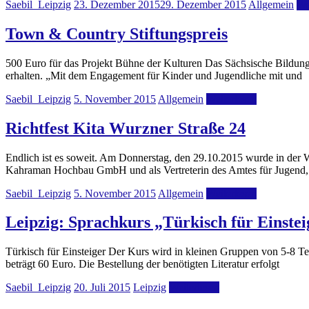
Saebil_Leipzig
23. Dezember 2015
29. Dezember 2015
Allgemein
We
Town & Country Stiftungspreis
500 Euro für das Projekt Bühne der Kulturen Das Sächsische Bildun
erhalten. „Mit dem Engagement für Kinder und Jugendliche mit und
Saebil_Leipzig
5. November 2015
Allgemein
Weiterlesen
Richtfest Kita Wurzner Straße 24
Endlich ist es soweit. Am Donnerstag, den 29.10.2015 wurde in der 
Kahraman Hochbau GmbH und als Vertreterin des Amtes für Jugend,
Saebil_Leipzig
5. November 2015
Allgemein
Weiterlesen
Leipzig: Sprachkurs „Türkisch für Einstei
Türkisch für Einsteiger Der Kurs wird in kleinen Gruppen von 5-8 Te
beträgt 60 Euro. Die Bestellung der benötigten Literatur erfolgt
Saebil_Leipzig
20. Juli 2015
Leipzig
Weiterlesen